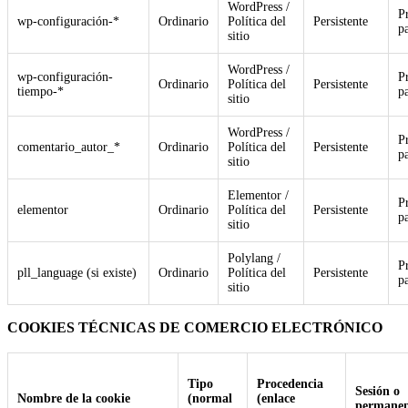
WordPress /
P
wp-configuración-*
Ordinario
Política del
Persistente
p
sitio
WordPress /
wp-configuración-
P
Ordinario
Política del
Persistente
tiempo-*
p
sitio
WordPress /
P
comentario_autor_*
Ordinario
Política del
Persistente
p
sitio
Elementor /
P
elementor
Ordinario
Política del
Persistente
p
sitio
Polylang /
P
pll_language (si existe)
Ordinario
Política del
Persistente
p
sitio
COOKIES TÉCNICAS DE COMERCIO ELECTRÓNICO
Tipo
Procedencia
Sesión o
Nombre de la cookie
(normal
(enlace
permanen