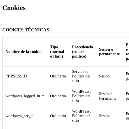
Cookies
COOKIES TÉCNICAS
P
Tipo
Procedencia
Sesión o
o
Nombre de la cookie
(normal
(enlace
permanente
t
o flash)
político)
p
Servidor /
P
PHPSESSID
Ordinario
Política del
Sesión
p
sitio
WordPress /
Sesión /
P
wordpress_logged_in_*
Ordinario
Política del
Persistente
p
sitio
WordPress /
P
wordpress_sec_*
Ordinario
Política del
Sesión
p
sitio