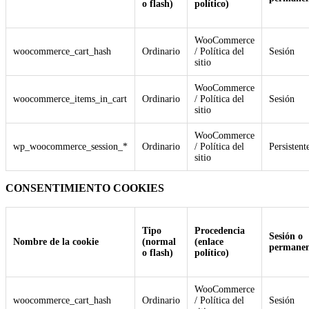
o flash)
político)
WooCommerce
woocommerce_cart_hash
Ordinario
/ Política del
Sesión
sitio
WooCommerce
woocommerce_items_in_cart
Ordinario
/ Política del
Sesión
sitio
WooCommerce
wp_woocommerce_session_*
Ordinario
/ Política del
Persistent
sitio
CONSENTIMIENTO COOKIES
Tipo
Procedencia
Sesión o
Nombre de la cookie
(normal
(enlace
permanen
o flash)
político)
WooCommerce
woocommerce_cart_hash
Ordinario
/ Política del
Sesión