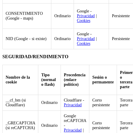
Google -
CONSENTIMIENTO
Ordinario
Privacidad
|
Persistente
(Google - maps)
Cookies
Google -
NID (Google - si existe)
Ordinario
Privacidad
|
Persistente
Cookies
SEGURIDAD/RENDIMIENTO
Primer
Tipo
Procedencia
Nombre de la
Sesión o
o
(normal
(enlace
cookie
permanente
tercera
o flash)
político)
parte
__cf_bm (si
Cloudflare -
Corto
Tercera
Ordinario
Cloudflare)
Privacidad
persistente
parte
Google
reCAPTCHA
_GRECAPTCHA
Corto
Tercera
Ordinario
-
(si reCAPTCHA)
persistente
parte
Privacidad
|