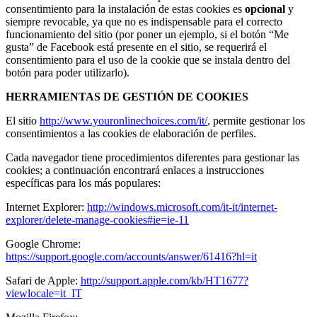
consentimiento para la instalación de estas cookies es
opcional
y
siempre revocable, ya que no es indispensable para el correcto
funcionamiento del sitio (por poner un ejemplo, si el botón “Me
gusta” de Facebook está presente en el sitio, se requerirá el
consentimiento para el uso de la cookie que se instala dentro del
botón para poder utilizarlo).
HERRAMIENTAS DE GESTIÓN DE COOKIES
El sitio
http://www.youronlinechoices.com/it/
, permite gestionar los
consentimientos a las cookies de elaboración de perfiles.
Cada navegador tiene procedimientos diferentes para gestionar las
cookies; a continuación encontrará enlaces a instrucciones
específicas para los más populares:
Internet Explorer:
http://windows.microsoft.com/it-it/internet-
explorer/delete-manage-cookies#ie=ie-11
Google Chrome:
https://support.google.com/accounts/answer/61416?hl=it
Safari de Apple:
http://support.apple.com/kb/HT1677?
viewlocale=it_IT