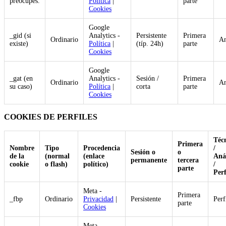
preocupes.
Política
|
parte
Cookies
Google
_gid (si
Analytics -
Persistente
Primera
Ordinario
An
existe)
Política
|
(típ. 24h)
parte
Cookies
Google
_gat (en
Analytics -
Sesión /
Primera
Ordinario
An
su caso)
Política
|
corta
parte
Cookies
COOKIES DE PERFILES
Téc
Primera
Nombre
Tipo
Procedencia
/
Sesión o
o
de la
(normal
(enlace
Anál
permanente
tercera
cookie
o flash)
político)
/
parte
Perf
Meta -
Primera
_fbp
Ordinario
Privacidad
|
Persistente
Perf
parte
Cookies
Meta -