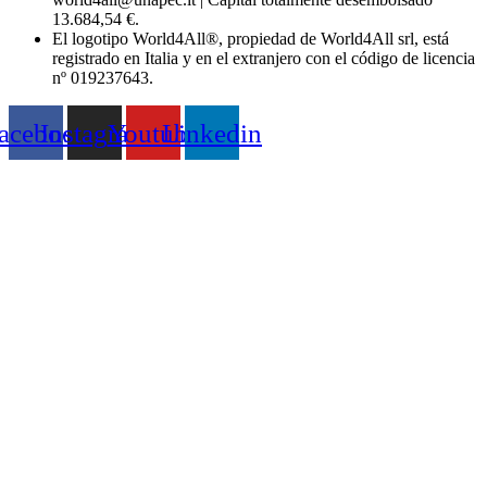
13.684,54 €.
El logotipo World4All®, propiedad de World4All srl, está
registrado en Italia y en el extranjero con el código de licencia
nº 019237643.
acebook
Instagram
Youtube
Linkedin