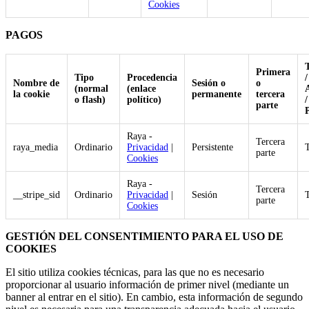
Cookies
PAGOS
Primera
Tipo
Procedencia
/
Nombre de
Sesión o
o
(normal
(enlace
A
la cookie
permanente
tercera
o flash)
político)
/
parte
P
Raya -
Tercera
raya_media
Ordinario
Privacidad
|
Persistente
parte
Cookies
Raya -
Tercera
__stripe_sid
Ordinario
Privacidad
|
Sesión
parte
Cookies
GESTIÓN DEL CONSENTIMIENTO PARA EL USO DE
COOKIES
El sitio utiliza cookies técnicas, para las que no es necesario
proporcionar al usuario información de primer nivel (mediante un
banner al entrar en el sitio). En cambio, esta información de segundo