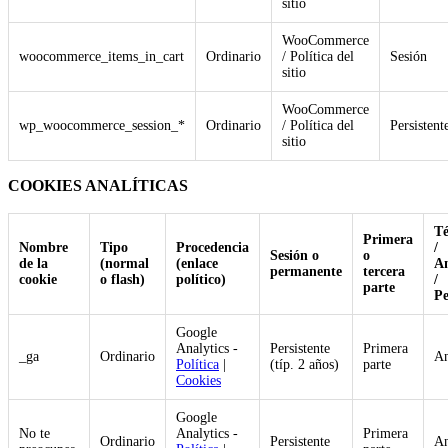
sitio
WooCommerce
woocommerce_items_in_cart
Ordinario
/ Política del
Sesión
sitio
WooCommerce
wp_woocommerce_session_*
Ordinario
/ Política del
Persistent
sitio
COOKIES ANALÍTICAS
Té
Primera
Nombre
Tipo
Procedencia
/
Sesión o
o
de la
(normal
(enlace
An
permanente
tercera
cookie
o flash)
político)
/
parte
Pe
Google
Analytics -
Persistente
Primera
_ga
Ordinario
An
Política
|
(típ. 2 años)
parte
Cookies
Google
No te
Analytics -
Primera
Ordinario
Persistente
An