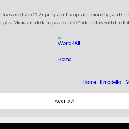
Home
Il modello
S
Aderisci