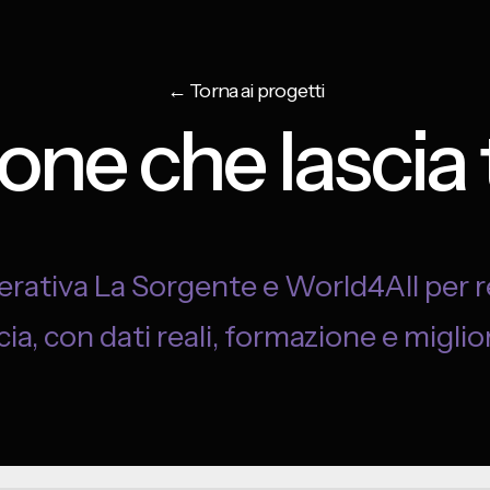
←
Torna ai progetti
ione che lascia 
ativa La Sorgente e World4All per ren
scia, con dati reali, formazione e migli