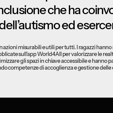
nclusione che ha coinvo
dell’autismo ed esercent
n azioni misurabili e utili per tutti. I ragazzi han
icate sull’app World4All per valorizzare le realtà 
mizzare gli spazi in chiave accessibile e hanno
ando competenze di accoglienza e gestione delle