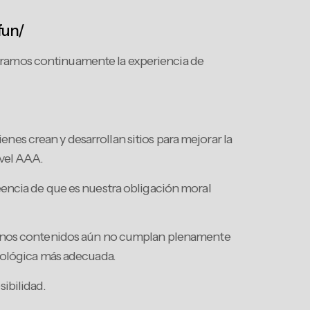
fun/
joramos continuamente la experiencia de
es crean y desarrollan sitios para mejorar la
ivel AAA.
reencia de que es nuestra obligación moral
lgunos contenidos aún no cumplan plenamente
cnológica más adecuada.
ibilidad.