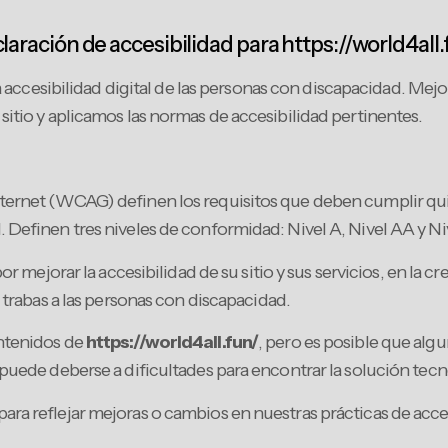
laración de accesibilidad para https://world4all.
 accesibilidad digital de las personas con discapacidad. Me
sitio y aplicamos las normas de accesibilidad pertinentes.
ternet (WCAG) definen los requisitos que deben cumplir quien
. Definen tres niveles de conformidad: Nivel A, Nivel AA y N
 mejorar la accesibilidad de su sitio y sus servicios, en la c
n trabas a las personas con discapacidad.
ontenidos de
https://world4all.fun/
, pero es posible que a
o puede deberse a dificultades para encontrar la solución te
ara reflejar mejoras o cambios en nuestras prácticas de acces